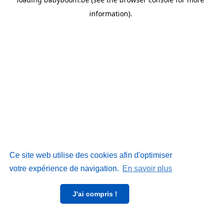
information)
.
Deze website maakt gebruik van cookies om uw
Ce site web utilise des cookies afin d'optimiser
surfervaring te optimaliseren.
votre expérience de navigation.
Meer weten
En savoir plus
Ik begrijp het!
J'ai compris !